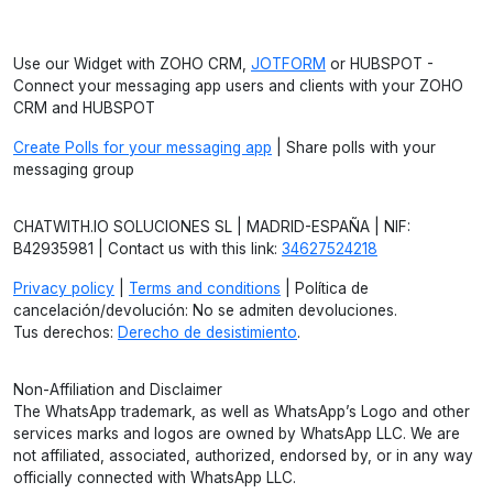
Use our Widget with ZOHO CRM,
JOTFORM
or HUBSPOT -
Connect your messaging app users and clients with your ZOHO
CRM and HUBSPOT
Create Polls for your messaging app
| Share polls with your
messaging group
CHATWITH.IO SOLUCIONES SL | MADRID-ESPAÑA | NIF:
B42935981 | Contact us with this link:
34627524218
Privacy policy
|
Terms and conditions
| Política de
cancelación/devolución: No se admiten devoluciones.
Tus derechos:
Derecho de desistimiento
.
Non-Affiliation and Disclaimer
The WhatsApp trademark, as well as WhatsApp’s Logo and other
services marks and logos are owned by WhatsApp LLC. We are
not affiliated, associated, authorized, endorsed by, or in any way
officially connected with WhatsApp LLC.