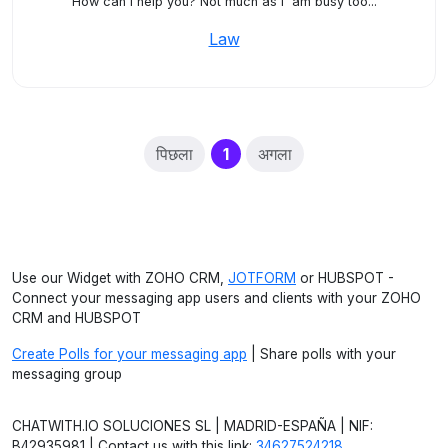
How can I help you? Not much as i 'am busy too...
Law
(current)
पिछला
1
अगला
Use our Widget with ZOHO CRM,
JOTFORM
or HUBSPOT -
Connect your messaging app users and clients with your ZOHO
CRM and HUBSPOT
Create Polls for your messaging app
| Share polls with your
messaging group
CHATWITH.IO SOLUCIONES SL | MADRID-ESPAÑA | NIF:
B42935981 | Contact us with this link:
34627524218