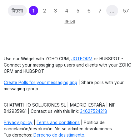
(current)
पिछला
1
2
3
4
5
6
7
…
57
अगला
Use our Widget with ZOHO CRM,
JOTFORM
or HUBSPOT -
Connect your messaging app users and clients with your ZOHO
CRM and HUBSPOT
Create Polls for your messaging app
| Share polls with your
messaging group
CHATWITH.IO SOLUCIONES SL | MADRID-ESPAÑA | NIF:
B42935981 | Contact us with this link:
34627524218
Privacy policy
|
Terms and conditions
| Política de
cancelación/devolución: No se admiten devoluciones.
Tus derechos:
Derecho de desistimiento
.