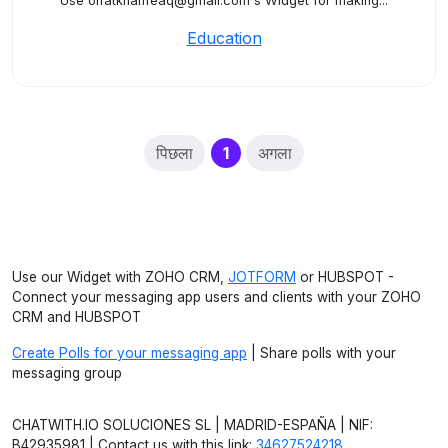
Use olfatkhanfeaq@gmail.com's Widget for making...
Education
(current)
पिछला
1
अगला
Use our Widget with ZOHO CRM,
JOTFORM
or HUBSPOT -
Connect your messaging app users and clients with your ZOHO
CRM and HUBSPOT
Create Polls for your messaging app
| Share polls with your
messaging group
CHATWITH.IO SOLUCIONES SL | MADRID-ESPAÑA | NIF:
B42935981 | Contact us with this link:
34627524218