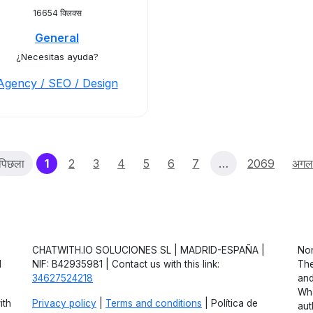
16654 क्लिक्स
General
¿Necesitas ayuda?
Agency / SEO / Design
(current)
पिछला
1
2
3
4
5
6
7
…
2069
अगल
CHATWITH.IO SOLUCIONES SL | MADRID-ESPAÑA |
Non
d
NIF: B42935981 | Contact us with this link:
The
34627524218
and
Wha
ith
Privacy policy
|
Terms and conditions
| Política de
aut