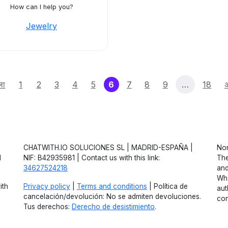
How can I help you?
Jewelry
(current)
ला
1
2
3
4
5
6
7
8
9
…
18
CHATWITH.IO SOLUCIONES SL | MADRID-ESPAÑA |
Non
d
NIF: B42935981 | Contact us with this link:
The
34627524218
and
Wha
ith
Privacy policy
|
Terms and conditions
| Política de
aut
cancelación/devolución: No se admiten devoluciones.
con
Tus derechos:
Derecho de desistimiento
.